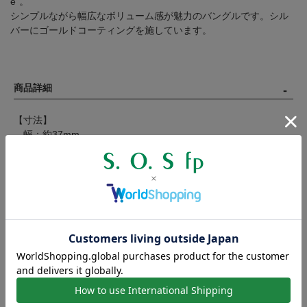
e"。
シンプルながら幅広なボリューム感が魅力のバングルです。シル
バーにゴールドコーティングを施しています。
商品詳細
【寸法】
幅：約37mm
厚み：約1.7mm
【サイズ】フリー
【素材】シルバー925（ゴールドコーティング）
【製造国】日本
【対象】レディース
製作工程の都合上、商品のサイズには若干の個体差が生じます。
表記の寸法に満たない、または寸法を超えるものがございますの
で、数値は目安とお考えください。